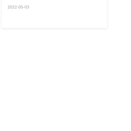
2022-05-03