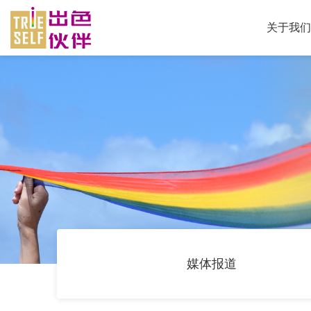
关于我们
媒体报道