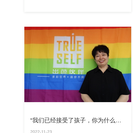
“我们已经接受了孩子，你为什么不能老实的过日子？”
2022-11-23