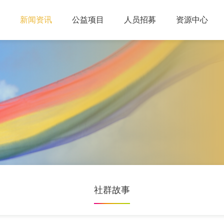
新闻资讯
公益项目
人员招募
资源中心
社群故事