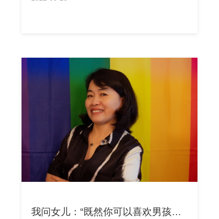
我问女儿：“既然你可以喜欢男孩也可喜欢女孩，为何不选择喜欢男孩呢？”