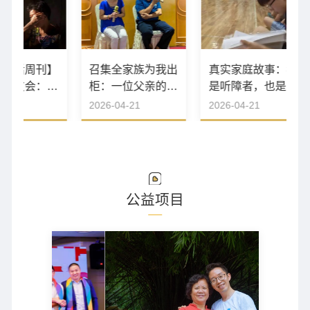
活周刊】
召集全家族为我出
真实家庭故事：我
友会：十
柜：一位父亲的
是听障者，也是同
绝到学会
“绝情”与深情
性恋
2026-04-21
2026-04-21
公益项目