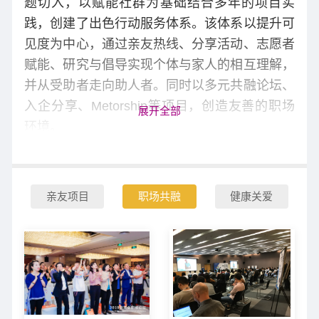
题切入，以赋能社群为基础结合多年的项目实
践，创建了出色行动服务体系。该体系以提升可
见度为中心，通过亲友热线、分享活动、志愿者
赋能、研究与倡导实现个体与家人的相互理解，
并从受助者走向助人者。同时以多元共融论坛、
入企分享、Metorship等项目，创造友善的职场
展开全部
环境。
亲友项目
职场共融
健康关爱