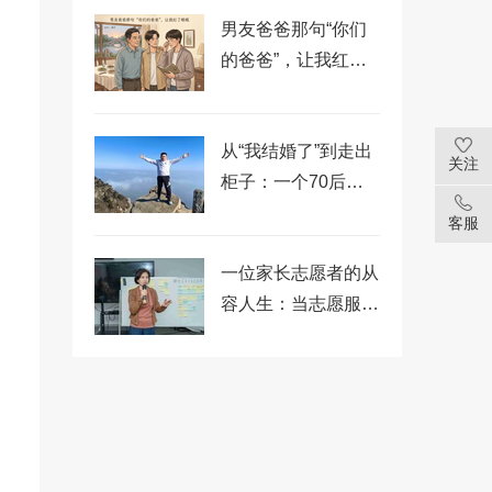
男友爸爸那句“你们
的爸爸”，让我红了
眼眶
从“我结婚了”到走出
关注
柜子：一个70后的
十年志愿者之路
客服
一位家长志愿者的从
容人生：当志愿服务
成为理解和体验世界
的一种方式