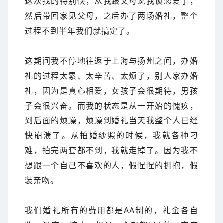
这次找的特别快，从我跟父母说我谈恋爱了，
然后带回家见父母，之后办了两场婚礼，整个
过程不到
半年我们
就搞定了
。
这期间我不停地往返于上海与扬州之间，办婚
礼的过程太累、太辛苦、太烦了，别人家办婚
礼，因为是真心相爱，女孩子会很期待，男孩
子会很兴奋。而我的状态是从一开始的愧疚，
到后面的烦躁，烦躁到婚礼当天我整个人已经
快崩溃了。
从拍婚纱照的时候，我就各种刁
难，拍完两套都不到，我就走掉了。因为我不
想跟一个自己不喜欢的人，假惺惺的拥抱，假
装亲吻。
我们婚礼所有的费用都是AA制的，礼金各自