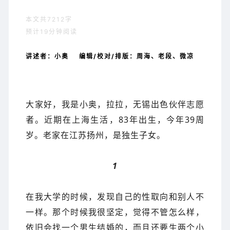
本文共7212字
预计19分钟阅读
讲述者：小奥 编辑/校对/排版：周海、老段、微凉
大家好，我是小奥，拉拉，无锡出色伙伴志愿
者。
近期
在
上海生活
，83
年
出生，今年
39周
岁
。
老家在
江苏
扬州
，是
独生子女。
1
在我大学的时候，发现自己的性取向和别人不
一样。那个时候我很坚定，觉得不管怎么样，
依旧会找一个男生结婚的，而且还要生两个小