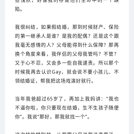
些愧疚，好像我的存是他们生命中的一个缺
陷。
我很纠结，如果假结婚，那到时候财产、保险
的第一继承人是谁？是我的配偶？还是这个跟
我毫无感情的人？父母能得到什么保障？那再
换个角度来看，我伴侣的父母我管吗？不管？
又于心不忍，又会多一些自我谴责。
所以那个
时候我再去
认识G
a
y，就会
说
不要小孩儿、不
领结婚证，帮我把这场戏演好就行。
当年我爸超过65岁了，再加上我妈讲：“
我也
不逼你啦，你只要现在结婚，生不生孩子随便
你”。我说“那好，那我就找一个”。