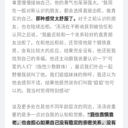
事里慢慢接纳自己，他的勇气也渐渐强大。“我现
在一般对新认识的朋友，都会选择直接出柜，做真
实的自己。
那种感觉太舒服了。
对于之前认识的朋
友，也在陆续出柜。”汤汤在不断收获到被信任和
认同之后说，“我最近就和一个关系较好的直男朋
友出柜了。在和他出柜前，还觉得他是个钢铁直
男，会有比较大的反应，结果完全没有，他还祝我
找到自己的幸福。他还主动跟我说要认识一下“可
爱的人们”（指性少数群体），最近我们外出一起
野餐我就叫了他。我们姐姐妹妹的称呼，我还以为
他会感到不适，结果他居然说你们叫我“姐姐”也可
以的。我当时觉得特别感动”
谈及更多处在其他不同年龄层次的同志，汤汤说重
要的是多一点对自我的认知和觉察。
“我也畏惧衰
老，也会担心如果自己没有稳定的亲密关系，没有