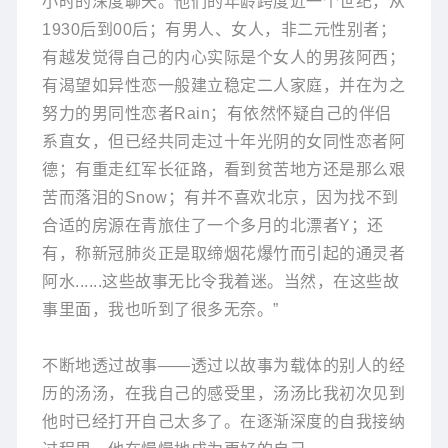
小时的深度聊天。他们的年龄跨度近一个世纪，从
1930后到00后；有男人、女人，非二元性别者；
有越发觉得自己的内心实际是个女人的男孩阿西；
有渴望如异性恋一般建立稳定二人家庭，并在为之
努力的男同性恋者Rain；有依然怀疑自己的伴侣
系直女，但已经共同走过十年光阴的女同性恋者阿
德；有重走红军长征路，看到贫苦地方还是那么艰
苦而落泪的Snow；有并不喜欢北京，因为找不到
合适的房源在青旅住了一个多月的北漂者Y；还
有，称新冠肺炎正是取缔烟花爆竹而引起的通灵者
阿水......
这些故事无比令我着迷。当然，在这些故
事里面，我也听到了很多无奈。”
不断地透过故事——
透过以故事为载体的别人的经
历的汤汤，在我自己的感受里，汤汤比我初次见到
他时已经打开自己太多了。在逐渐深度的自我接纳